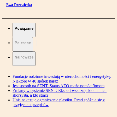
Ewa Drzewiecka
Powiązane
Polecane
Najnowsze
Fundacje rodzinne inwestują w nieruchomości i energetykę.
Niektóre w 40 spółek naraz
Jest sposób na SENT. Status AEO może pomóc firmom
Zmiany w systemie SENT. Ekspert wskazuje kto na nich
skorzysta, a kto straci
Unia nakazuje ograniczenie plastiku. Rząd spóźnia się z
przyjęciem przepisów