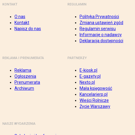
KONTAKT
REGULAMIN
O nas
Polityka Prywatności
Kontakt
Zmiana ustawień zgód
Napisz do nas
Regulamin serwisu
Informacje o nadawcy
Deklaracja dostępności
REKLAMA I PRENUMERATA
PARTNERZY
Reklama
E-kiosk.pl
Ogłoszenia
E-gazety.pl
Prenumerata
Nexto.pl
Archiwum
Mała księgowość
Kancelarierp.pl
Wieści Rolnicze
Życie Warszawy
NASZE WYDARZENIA