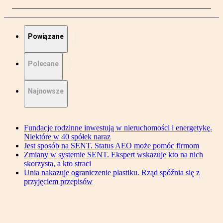
Powiązane
Polecane
Najnowsze
Fundacje rodzinne inwestują w nieruchomości i energetykę.
Niektóre w 40 spółek naraz
Jest sposób na SENT. Status AEO może pomóc firmom
Zmiany w systemie SENT. Ekspert wskazuje kto na nich
skorzysta, a kto straci
Unia nakazuje ograniczenie plastiku. Rząd spóźnia się z
przyjęciem przepisów