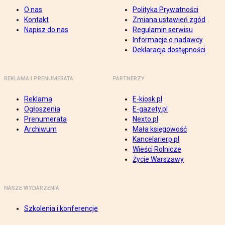
O nas
Polityka Prywatności
Kontakt
Zmiana ustawień zgód
Napisz do nas
Regulamin serwisu
Informacje o nadawcy
Deklaracja dostępności
REKLAMA I PRENUMERATA
PARTNERZY
Reklama
E-kiosk.pl
Ogłoszenia
E-gazety.pl
Prenumerata
Nexto.pl
Archiwum
Mała księgowość
Kancelarierp.pl
Wieści Rolnicze
Życie Warszawy
NASZE WYDARZENIA
Szkolenia i konferencje