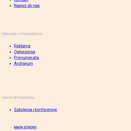
Napisz do nas
REKLAMA I PRENUMERATA
Reklama
Ogłoszenia
Prenumerata
Archiwum
NASZE WYDARZENIA
Szkolenia i konferencje
MAPA STRONY