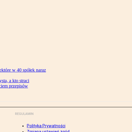
ektóre w 40 spółek naraz
ta, a kto straci
ęciem przepisów
REGULAMIN
Polityka Prywatności
Zmiana ustawień zgód