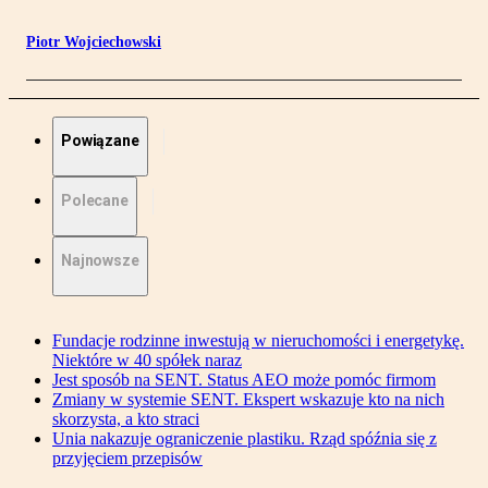
Piotr Wojciechowski
Powiązane
Polecane
Najnowsze
Fundacje rodzinne inwestują w nieruchomości i energetykę.
Niektóre w 40 spółek naraz
Jest sposób na SENT. Status AEO może pomóc firmom
Zmiany w systemie SENT. Ekspert wskazuje kto na nich
skorzysta, a kto straci
Unia nakazuje ograniczenie plastiku. Rząd spóźnia się z
przyjęciem przepisów