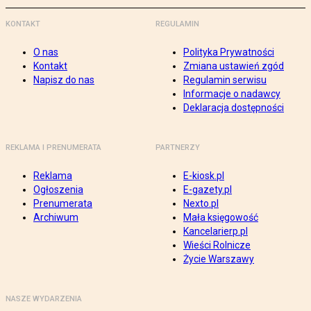
KONTAKT
REGULAMIN
O nas
Polityka Prywatności
Kontakt
Zmiana ustawień zgód
Napisz do nas
Regulamin serwisu
Informacje o nadawcy
Deklaracja dostępności
REKLAMA I PRENUMERATA
PARTNERZY
Reklama
E-kiosk.pl
Ogłoszenia
E-gazety.pl
Prenumerata
Nexto.pl
Archiwum
Mała księgowość
Kancelarierp.pl
Wieści Rolnicze
Życie Warszawy
NASZE WYDARZENIA