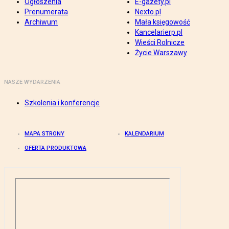
Ogłoszenia
E-gazety.pl
Prenumerata
Nexto.pl
Archiwum
Mała księgowość
Kancelarierp.pl
Wieści Rolnicze
Życie Warszawy
NASZE WYDARZENIA
Szkolenia i konferencje
MAPA STRONY
KALENDARIUM
OFERTA PRODUKTOWA