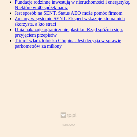
Fundacje rodzinne inwestują w nieruchomości i energetykę.
Niektóre w 40 spółek naraz
Jest sposób na SENT. Status AEO może pomóc firmom
Zmiany w systemie SENT. Ekspert wskazuje kto na nich
skorzysta, a kto straci
Unia nakazuje ograniczenie plastiku. Rząd spóźnia się z
przyjęciem przepisów
Triumf władz lotniska Chopina. Jest decyzja w sprawie
parkometrów za miliony