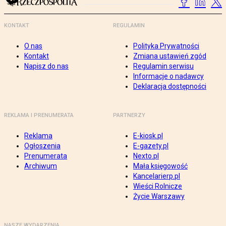
KONTAKT
REGULAMIN
O nas
Polityka Prywatności
Kontakt
Zmiana ustawień zgód
Napisz do nas
Regulamin serwisu
Informacje o nadawcy
Deklaracja dostępności
REKLAMA I PRENUMERATA
PARTNERZY
Reklama
E-kiosk.pl
Ogłoszenia
E-gazety.pl
Prenumerata
Nexto.pl
Archiwum
Mała księgowość
Kancelarierp.pl
Wieści Rolnicze
Życie Warszawy
NASZE WYDARZENIA