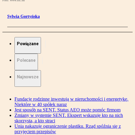
Foto: www.sxc.hu
Sylwia Gortyńska
Powiązane
Polecane
Najnowsze
Fundacje rodzinne inwestują w nieruchomości i energetykę.
Niektóre w 40 spółek naraz
Jest sposób na SENT. Status AEO może pomóc firmom
Zmiany w systemie SENT. Ekspert wskazuje kto na nich
skorzysta, a kto straci
Unia nakazuje ograniczenie plastiku. Rząd spóźnia się z
przyjęciem przepisów