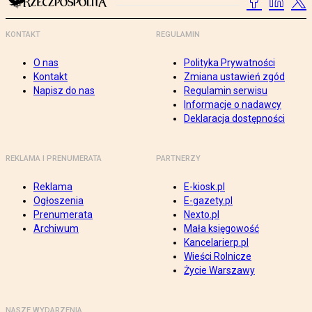
KONTAKT
REGULAMIN
O nas
Polityka Prywatności
Kontakt
Zmiana ustawień zgód
Napisz do nas
Regulamin serwisu
Informacje o nadawcy
Deklaracja dostępności
REKLAMA I PRENUMERATA
PARTNERZY
Reklama
E-kiosk.pl
Ogłoszenia
E-gazety.pl
Prenumerata
Nexto.pl
Archiwum
Mała księgowość
Kancelarierp.pl
Wieści Rolnicze
Życie Warszawy
NASZE WYDARZENIA