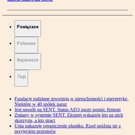
Powiązane
Polecane
Najnowsze
Tagi
Fundacje rodzinne inwestują w nieruchomości i energetykę.
Niektóre w 40 spółek naraz
Jest sposób na SENT. Status AEO może pomóc firmom
Zmiany w systemie SENT. Ekspert wskazuje kto na nich
skorzysta, a kto straci
Unia nakazuje ograniczenie plastiku. Rząd spóźnia się z
przyjęciem przepisów