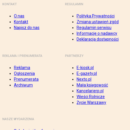
KONTAKT
REGULAMIN
O nas
Polityka Prywatności
Kontakt
Zmiana ustawień zgód
Napisz do nas
Regulamin serwisu
Informacje o nadawcy
Deklaracja dostępności
REKLAMA I PRENUMERATA
PARTNERZY
Reklama
E-kiosk.pl
Ogłoszenia
E-gazety.pl
Prenumerata
Nexto.pl
Archiwum
Mała księgowość
Kancelarierp.pl
Wieści Rolnicze
Życie Warszawy
NASZE WYDARZENIA