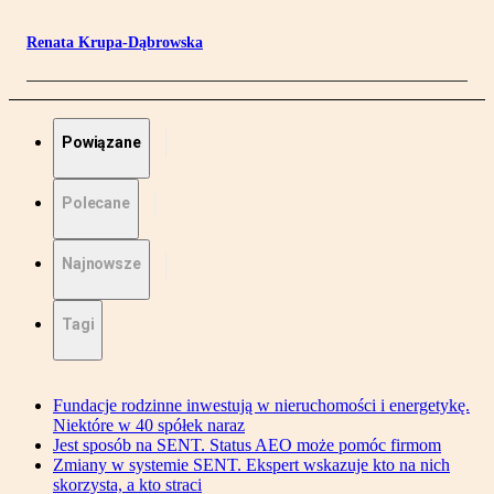
Renata Krupa-Dąbrowska
Powiązane
Polecane
Najnowsze
Tagi
Fundacje rodzinne inwestują w nieruchomości i energetykę.
Niektóre w 40 spółek naraz
Jest sposób na SENT. Status AEO może pomóc firmom
Zmiany w systemie SENT. Ekspert wskazuje kto na nich
skorzysta, a kto straci