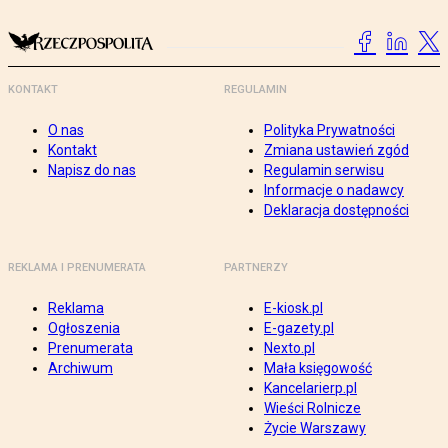
KONTAKT
REGULAMIN
O nas
Polityka Prywatności
Kontakt
Zmiana ustawień zgód
Napisz do nas
Regulamin serwisu
Informacje o nadawcy
Deklaracja dostępności
REKLAMA I PRENUMERATA
PARTNERZY
Reklama
E-kiosk.pl
Ogłoszenia
E-gazety.pl
Prenumerata
Nexto.pl
Archiwum
Mała księgowość
Kancelarierp.pl
Wieści Rolnicze
Życie Warszawy