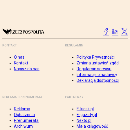
KONTAKT
REGULAMIN
O nas
Polityka Prywatności
Kontakt
Zmiana ustawień zgód
Napisz do nas
Regulamin serwisu
Informacje o nadawcy
Deklaracja dostępności
REKLAMA I PRENUMERATA
PARTNERZY
Reklama
E-kiosk.pl
Ogłoszenia
E-gazety.pl
Prenumerata
Nexto.pl
Archiwum
Mała księgowość