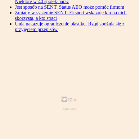
Niektóre w 40 spółek naraz
Jest sposób na SENT. Status AEO może pomóc firmom
Zmiany w systemie SENT. Ekspert wskazuje kto na nich
skorzysta, a kto straci
Unia nakazuje ograniczenie plastiku. Rząd spóźnia się z
przyjęciem przepisów