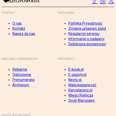
KONTAKT
REGULAMIN
O nas
Polityka Prywatności
Kontakt
Zmiana ustawień zgód
Napisz do nas
Regulamin serwisu
Informacje o nadawcy
Deklaracja dostępności
REKLAMA I PRENUMERATA
PARTNERZY
Reklama
E-kiosk.pl
Ogłoszenia
E-gazety.pl
Prenumerata
Nexto.pl
Archiwum
Mała księgowość
Kancelarierp.pl
Wieści Rolnicze
Życie Warszawy
NASZE WYDARZENIA