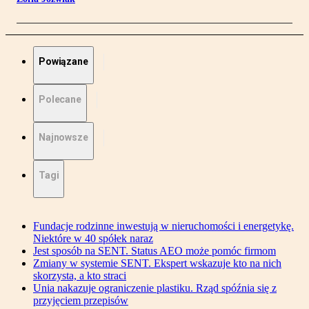
Powiązane
Polecane
Najnowsze
Tagi
Fundacje rodzinne inwestują w nieruchomości i energetykę.
Niektóre w 40 spółek naraz
Jest sposób na SENT. Status AEO może pomóc firmom
Zmiany w systemie SENT. Ekspert wskazuje kto na nich
skorzysta, a kto straci
Unia nakazuje ograniczenie plastiku. Rząd spóźnia się z
przyjęciem przepisów