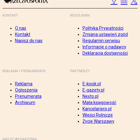
KONTAKT
REGULAMIN
O nas
Polityka Prywatności
Kontakt
Zmiana ustawień zgód
Napisz do nas
Regulamin serwisu
Informacje o nadawcy
Deklaracja dostępności
REKLAMA I PRENUMERATA
PARTNERZY
Reklama
E-kiosk.pl
Ogłoszenia
E-gazety.pl
Prenumerata
Nexto.pl
Archiwum
Mała księgowość
Kancelarierp.pl
Wieści Rolnicze
Życie Warszawy
NASZE WYDARZENIA