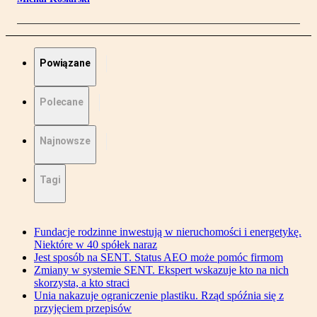
Powiązane
Polecane
Najnowsze
Tagi
Fundacje rodzinne inwestują w nieruchomości i energetykę.
Niektóre w 40 spółek naraz
Jest sposób na SENT. Status AEO może pomóc firmom
Zmiany w systemie SENT. Ekspert wskazuje kto na nich
skorzysta, a kto straci
Unia nakazuje ograniczenie plastiku. Rząd spóźnia się z
przyjęciem przepisów