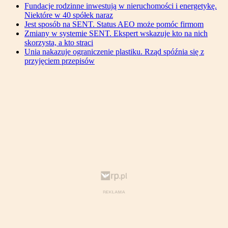
Fundacje rodzinne inwestują w nieruchomości i energetykę.
Niektóre w 40 spółek naraz
Jest sposób na SENT. Status AEO może pomóc firmom
Zmiany w systemie SENT. Ekspert wskazuje kto na nich
skorzysta, a kto straci
Unia nakazuje ograniczenie plastiku. Rząd spóźnia się z
przyjęciem przepisów