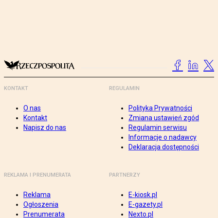
KONTAKT
REGULAMIN
O nas
Polityka Prywatności
Kontakt
Zmiana ustawień zgód
Napisz do nas
Regulamin serwisu
Informacje o nadawcy
Deklaracja dostępności
REKLAMA I PRENUMERATA
PARTNERZY
Reklama
E-kiosk.pl
Ogłoszenia
E-gazety.pl
Prenumerata
Nexto.pl