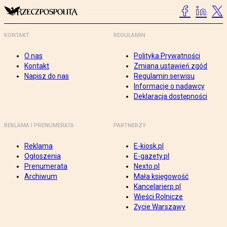
KONTAKT
REGULAMIN
O nas
Polityka Prywatności
Kontakt
Zmiana ustawień zgód
Napisz do nas
Regulamin serwisu
Informacje o nadawcy
Deklaracja dostępności
REKLAMA I PRENUMERATA
PARTNERZY
Reklama
E-kiosk.pl
Ogłoszenia
E-gazety.pl
Prenumerata
Nexto.pl
Archiwum
Mała księgowość
Kancelarierp.pl
Wieści Rolnicze
Życie Warszawy