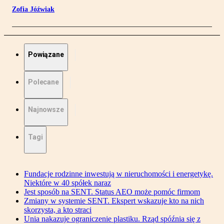
Zofia Jóźwiak
Powiązane
Polecane
Najnowsze
Tagi
Fundacje rodzinne inwestują w nieruchomości i energetykę.
Niektóre w 40 spółek naraz
Jest sposób na SENT. Status AEO może pomóc firmom
Zmiany w systemie SENT. Ekspert wskazuje kto na nich
skorzysta, a kto straci
Unia nakazuje ograniczenie plastiku. Rząd spóźnia się z