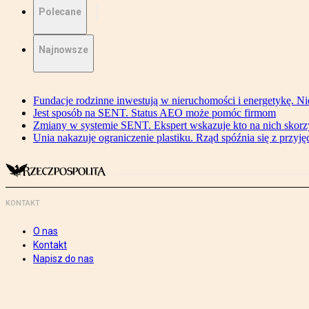
Polecane
Najnowsze
Fundacje rodzinne inwestują w nieruchomości i energetykę. Ni
Jest sposób na SENT. Status AEO może pomóc firmom
Zmiany w systemie SENT. Ekspert wskazuje kto na nich skorzys
Unia nakazuje ograniczenie plastiku. Rząd spóźnia się z przyj
KONTAKT
O nas
Kontakt
Napisz do nas