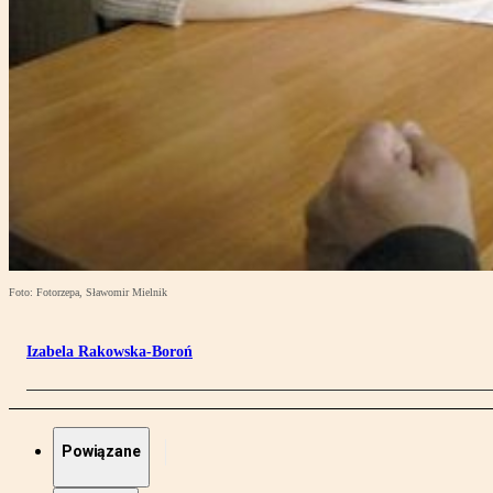
Foto: Fotorzepa, Sławomir Mielnik
Izabela Rakowska-Boroń
Powiązane