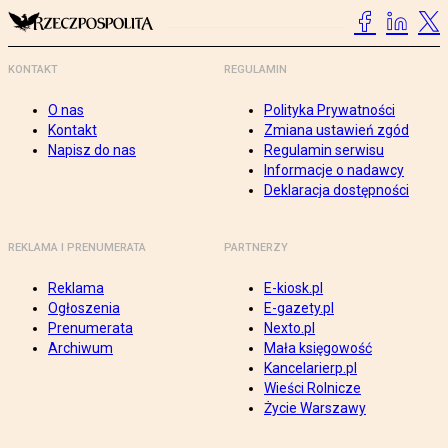
KONTAKT
REGULAMIN
O nas
Polityka Prywatności
Kontakt
Zmiana ustawień zgód
Napisz do nas
Regulamin serwisu
Informacje o nadawcy
Deklaracja dostępności
REKLAMA I PRENUMERATA
PARTNERZY
Reklama
E-kiosk.pl
Ogłoszenia
E-gazety.pl
Prenumerata
Nexto.pl
Archiwum
Mała księgowość
Kancelarierp.pl
Wieści Rolnicze
Życie Warszawy