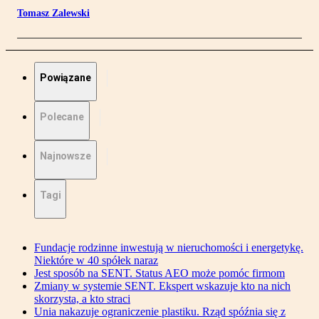
Tomasz Zalewski
Powiązane
Polecane
Najnowsze
Tagi
Fundacje rodzinne inwestują w nieruchomości i energetykę.
Niektóre w 40 spółek naraz
Jest sposób na SENT. Status AEO może pomóc firmom
Zmiany w systemie SENT. Ekspert wskazuje kto na nich
skorzysta, a kto straci
Unia nakazuje ograniczenie plastiku. Rząd spóźnia się z