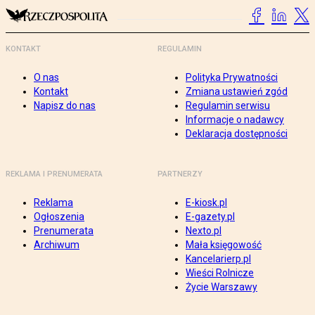
KONTAKT
REGULAMIN
O nas
Polityka Prywatności
Kontakt
Zmiana ustawień zgód
Napisz do nas
Regulamin serwisu
Informacje o nadawcy
Deklaracja dostępności
REKLAMA I PRENUMERATA
PARTNERZY
Reklama
E-kiosk.pl
Ogłoszenia
E-gazety.pl
Prenumerata
Nexto.pl
Archiwum
Mała księgowość
Kancelarierp.pl
Wieści Rolnicze
Życie Warszawy