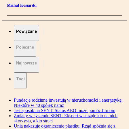
Michał Kosiarski
Powiązane
Polecane
Najnowsze
Tagi
Fundacje rodzinne inwestują w nieruchomości i energetykę.
Niektóre w 40 spółek naraz
Jest sposób na SENT. Status AEO może pomóc firmom
Zmiany w systemie SENT. Ekspert wskazuje kto na nich
skorzysta, a kto straci
Unia nakazuje ograniczenie plastiku. Rząd spóźnia się z