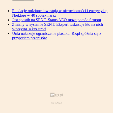
Fundacje rodzinne inwestują w nieruchomości i energetykę.
Niektóre w 40 spółek naraz
Jest sposób na SENT. Status AEO może pomóc firmom
Zmiany w systemie SENT. Ekspert wskazuje kto na nich
skorzysta, a kto straci
Unia nakazuje ograniczenie plastiku. Rząd spóźnia się z
przyjęciem przepisów