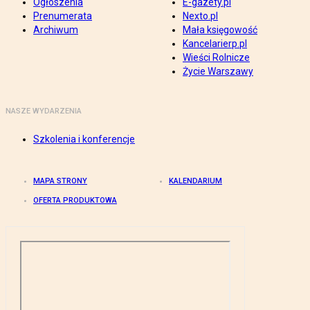
Ogłoszenia
E-gazety.pl
Prenumerata
Nexto.pl
Archiwum
Mała księgowość
Kancelarierp.pl
Wieści Rolnicze
Życie Warszawy
NASZE WYDARZENIA
Szkolenia i konferencje
MAPA STRONY
KALENDARIUM
OFERTA PRODUKTOWA