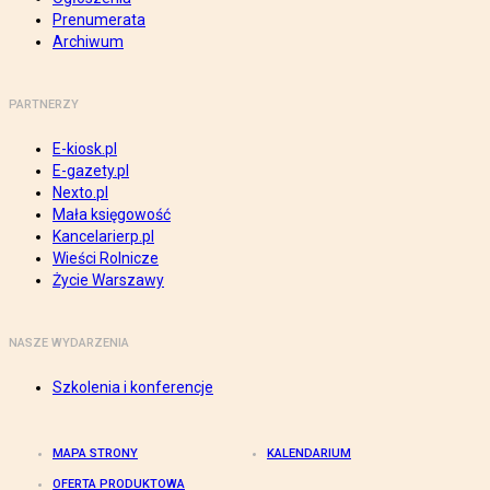
Prenumerata
Archiwum
PARTNERZY
E-kiosk.pl
E-gazety.pl
Nexto.pl
Mała księgowość
Kancelarierp.pl
Wieści Rolnicze
Życie Warszawy
NASZE WYDARZENIA
Szkolenia i konferencje
MAPA STRONY
KALENDARIUM
OFERTA PRODUKTOWA