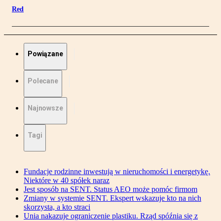
Red
Powiązane
Polecane
Najnowsze
Tagi
Fundacje rodzinne inwestują w nieruchomości i energetykę.
Niektóre w 40 spółek naraz
Jest sposób na SENT. Status AEO może pomóc firmom
Zmiany w systemie SENT. Ekspert wskazuje kto na nich
skorzysta, a kto straci
Unia nakazuje ograniczenie plastiku. Rząd spóźnia się z