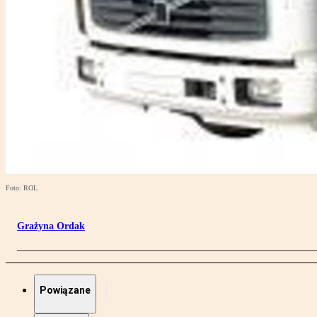
Foto: ROL
Grażyna Ordak
Powiązane