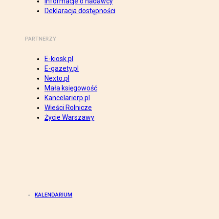
Informacje o nadawcy
Deklaracja dostępności
PARTNERZY
E-kiosk.pl
E-gazety.pl
Nexto.pl
Mała księgowość
Kancelarierp.pl
Wieści Rolnicze
Życie Warszawy
KALENDARIUM