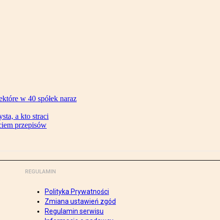
ektóre w 40 spółek naraz
ta, a kto straci
ęciem przepisów
REGULAMIN
Polityka Prywatności
Zmiana ustawień zgód
Regulamin serwisu