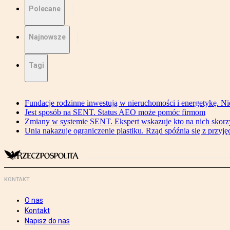
Polecane
Najnowsze
Tagi
Fundacje rodzinne inwestują w nieruchomości i energetykę. Ni
Jest sposób na SENT. Status AEO może pomóc firmom
Zmiany w systemie SENT. Ekspert wskazuje kto na nich skorzys
Unia nakazuje ograniczenie plastiku. Rząd spóźnia się z przyj
KONTAKT
O nas
Kontakt
Napisz do nas