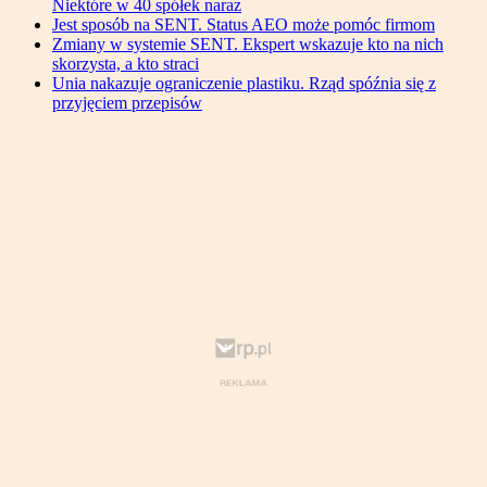
Niektóre w 40 spółek naraz
Jest sposób na SENT. Status AEO może pomóc firmom
Zmiany w systemie SENT. Ekspert wskazuje kto na nich
skorzysta, a kto straci
Unia nakazuje ograniczenie plastiku. Rząd spóźnia się z
przyjęciem przepisów