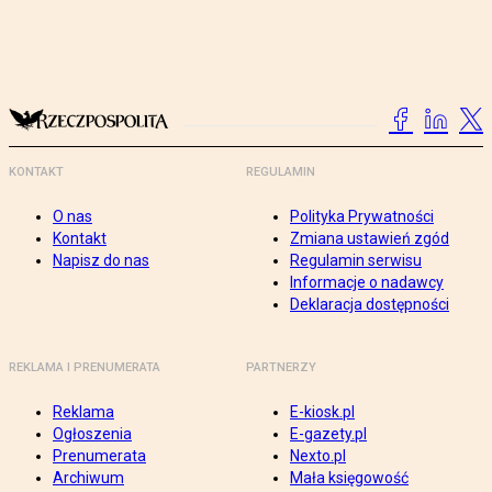
KONTAKT
REGULAMIN
O nas
Polityka Prywatności
Kontakt
Zmiana ustawień zgód
Napisz do nas
Regulamin serwisu
Informacje o nadawcy
Deklaracja dostępności
REKLAMA I PRENUMERATA
PARTNERZY
Reklama
E-kiosk.pl
Ogłoszenia
E-gazety.pl
Prenumerata
Nexto.pl
Archiwum
Mała księgowość