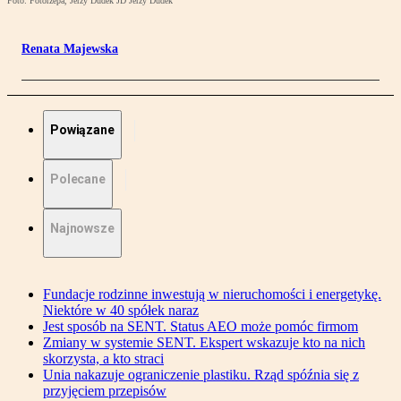
Foto: Fotorzepa, Jerzy Dudek JD Jerzy Dudek
Renata Majewska
Powiązane
Polecane
Najnowsze
Fundacje rodzinne inwestują w nieruchomości i energetykę.
Niektóre w 40 spółek naraz
Jest sposób na SENT. Status AEO może pomóc firmom
Zmiany w systemie SENT. Ekspert wskazuje kto na nich
skorzysta, a kto straci
Unia nakazuje ograniczenie plastiku. Rząd spóźnia się z
przyjęciem przepisów