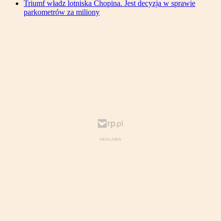
Triumf władz lotniska Chopina. Jest decyzja w sprawie
parkometrów za miliony