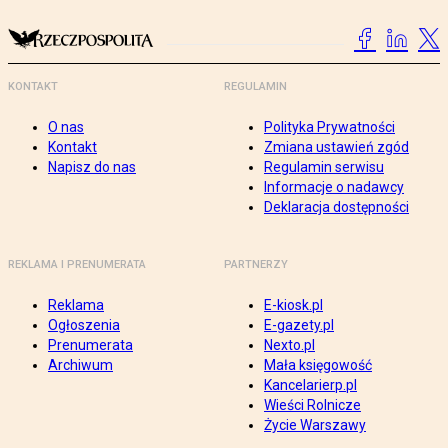
KONTAKT
REGULAMIN
O nas
Polityka Prywatności
Kontakt
Zmiana ustawień zgód
Napisz do nas
Regulamin serwisu
Informacje o nadawcy
Deklaracja dostępności
REKLAMA I PRENUMERATA
PARTNERZY
Reklama
E-kiosk.pl
Ogłoszenia
E-gazety.pl
Prenumerata
Nexto.pl
Archiwum
Mała księgowość
Kancelarierp.pl
Wieści Rolnicze
Życie Warszawy