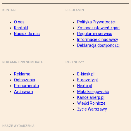
KONTAKT
REGULAMIN
O nas
Polityka Prywatności
Kontakt
Zmiana ustawień zgód
Napisz do nas
Regulamin serwisu
Informacje o nadawcy
Deklaracja dostępności
REKLAMA I PRENUMERATA
PARTNERZY
Reklama
E-kiosk.pl
Ogłoszenia
E-gazety.pl
Prenumerata
Nexto.pl
Archiwum
Mała księgowość
Kancelarierp.pl
Wieści Rolnicze
Życie Warszawy
NASZE WYDARZENIA