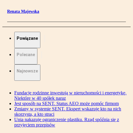
Renata Majewska
Powiązane
Polecane
Najnowsze
Fundacje rodzinne inwestują w nieruchomości i energetykę.
Niektóre w 40 spółek naraz
Jest sposób na SENT. Status AEO może pomóc firmom
Zmiany w systemie SENT. Ekspert wskazuje kto na nich
skorzysta, a kto straci
Unia nakazuje ograniczenie plastiku. Rząd spóźnia się z
przyjęciem przepisów