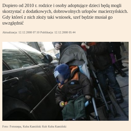
Dopiero od 2010 r. rodzice i osoby adoptujące dzieci będą mogli
skorzystać z dodatkowych, dobrowolnych urlopów macierzyńskich.
Gdy któreś z nich złoży taki wniosek, szef będzie musiał go
uwzględnić
Aktualizacja:
12.12.2008 07:10
Publikacja:
12.12.2008 05:44
Foto: Fotorzepa, Kuba Kamiński Kub Kuba Kamiński