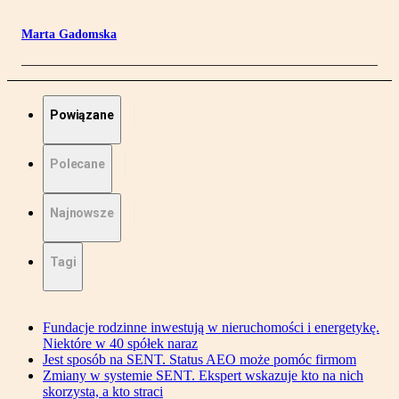
Marta Gadomska
Powiązane
Polecane
Najnowsze
Tagi
Fundacje rodzinne inwestują w nieruchomości i energetykę.
Niektóre w 40 spółek naraz
Jest sposób na SENT. Status AEO może pomóc firmom
Zmiany w systemie SENT. Ekspert wskazuje kto na nich
skorzysta, a kto straci