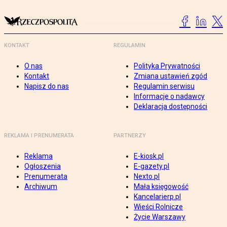
KONTAKT
REGULAMIN
O nas
Polityka Prywatności
Kontakt
Zmiana ustawień zgód
Napisz do nas
Regulamin serwisu
Informacje o nadawcy
Deklaracja dostępności
REKLAMA I PRENUMERATA
PARTNERZY
Reklama
E-kiosk.pl
Ogłoszenia
E-gazety.pl
Prenumerata
Nexto.pl
Archiwum
Mała księgowość
Kancelarierp.pl
Wieści Rolnicze
Życie Warszawy