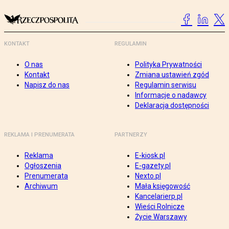
KONTAKT
REGULAMIN
O nas
Polityka Prywatności
Kontakt
Zmiana ustawień zgód
Napisz do nas
Regulamin serwisu
Informacje o nadawcy
Deklaracja dostępności
REKLAMA I PRENUMERATA
PARTNERZY
Reklama
E-kiosk.pl
Ogłoszenia
E-gazety.pl
Prenumerata
Nexto.pl
Archiwum
Mała księgowość
Kancelarierp.pl
Wieści Rolnicze
Życie Warszawy