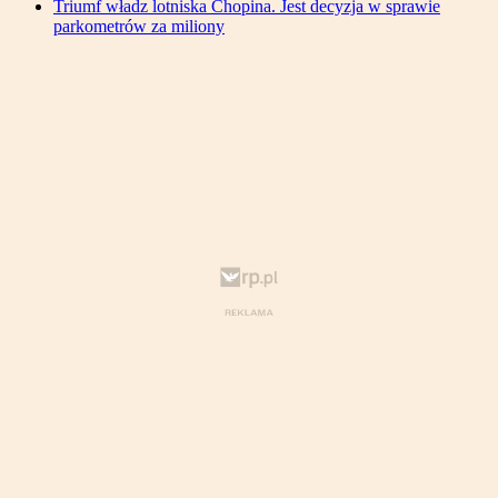
Triumf władz lotniska Chopina. Jest decyzja w sprawie
parkometrów za miliony