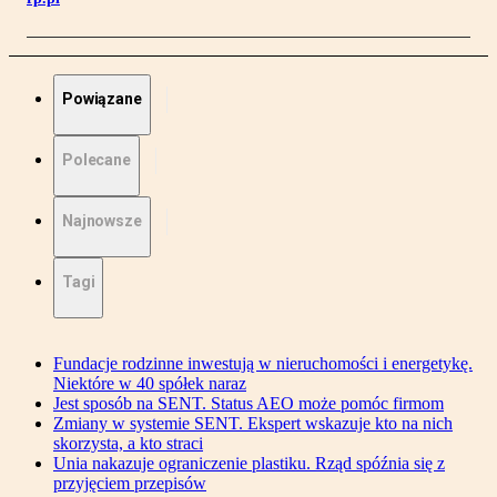
Powiązane
Polecane
Najnowsze
Tagi
Fundacje rodzinne inwestują w nieruchomości i energetykę.
Niektóre w 40 spółek naraz
Jest sposób na SENT. Status AEO może pomóc firmom
Zmiany w systemie SENT. Ekspert wskazuje kto na nich
skorzysta, a kto straci
Unia nakazuje ograniczenie plastiku. Rząd spóźnia się z
przyjęciem przepisów