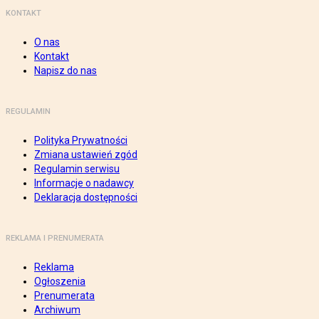
KONTAKT
O nas
Kontakt
Napisz do nas
REGULAMIN
Polityka Prywatności
Zmiana ustawień zgód
Regulamin serwisu
Informacje o nadawcy
Deklaracja dostępności
REKLAMA I PRENUMERATA
Reklama
Ogłoszenia
Prenumerata
Archiwum