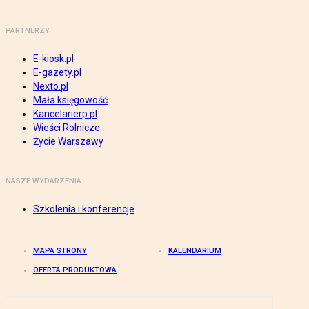
PARTNERZY
E-kiosk.pl
E-gazety.pl
Nexto.pl
Mała księgowość
Kancelarierp.pl
Wieści Rolnicze
Życie Warszawy
NASZE WYDARZENIA
Szkolenia i konferencje
MAPA STRONY
KALENDARIUM
OFERTA PRODUKTOWA