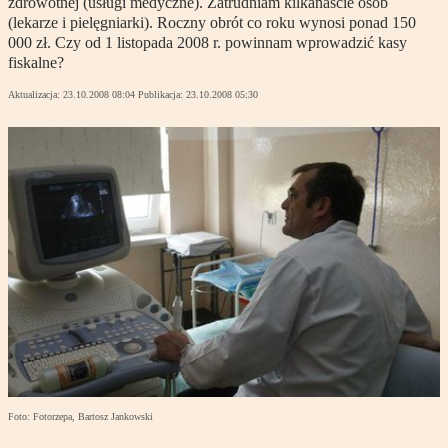
zdrowotnej (usługi medyczne). Zatrudniam kilkanaście osób
(lekarze i pielęgniarki). Roczny obrót co roku wynosi ponad 150
000 zł. Czy od 1 listopada 2008 r. powinnam wprowadzić kasy
fiskalne?
Aktualizacja:
23.10.2008 08:04
Publikacja:
23.10.2008 05:30
Foto: Fotorzepa, Bartosz Jankowski