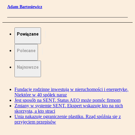
Adam Bartosiewicz
Powiązane
Polecane
Najnowsze
Fundacje rodzinne inwestują w nieruchomości i energetykę.
Niektóre w 40 spółek naraz
Jest sposób na SENT. Status AEO może pomóc firmom
Zmiany w systemie SENT. Ekspert wskazuje kto na nich
skorzysta, a kto straci
Unia nakazuje ograniczenie plastiku. Rząd spóźnia się z
przyjęciem przepisów