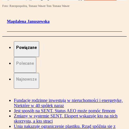
Foto: Rzeczpospolita, Tomasz Wawer Tom Tomasz Wawer
Magdalena Januszewska
Powiązane
Polecane
Najnowsze
Fundacje rodzinne inwestują w nieruchomości i energetykę.
Niektóre w 40 spółek naraz
Jest sposób na SENT. Status AEO może pomóc firmom
Zmiany w systemie SENT. Ekspert wskazuje kto na nich
skorzysta, a kto straci
Unia nakazuje ograniczenie plastiku. Rząd spóźnia się z