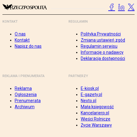
KONTAKT
REGULAMIN
O nas
Polityka Prywatności
Kontakt
Zmiana ustawień zgód
Napisz do nas
Regulamin serwisu
Informacje o nadawcy
Deklaracja dostępności
REKLAMA I PRENUMERATA
PARTNERZY
Reklama
E-kiosk.pl
Ogłoszenia
E-gazety.pl
Prenumerata
Nexto.pl
Archiwum
Mała księgowość
Kancelarierp.pl
Wieści Rolnicze
Życie Warszawy