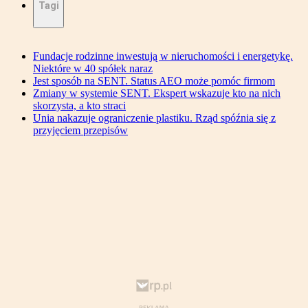
Tagi
Fundacje rodzinne inwestują w nieruchomości i energetykę.
Niektóre w 40 spółek naraz
Jest sposób na SENT. Status AEO może pomóc firmom
Zmiany w systemie SENT. Ekspert wskazuje kto na nich
skorzysta, a kto straci
Unia nakazuje ograniczenie plastiku. Rząd spóźnia się z
przyjęciem przepisów