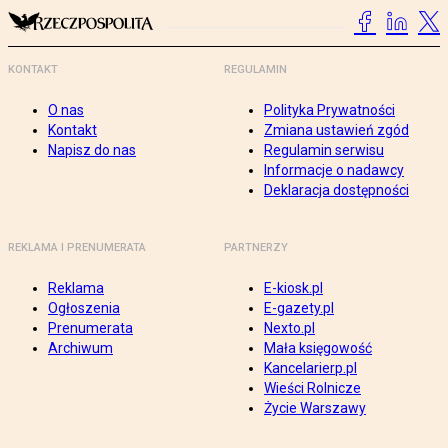
KONTAKT
REGULAMIN
O nas
Polityka Prywatności
Kontakt
Zmiana ustawień zgód
Napisz do nas
Regulamin serwisu
Informacje o nadawcy
Deklaracja dostępności
REKLAMA I PRENUMERATA
PARTNERZY
Reklama
E-kiosk.pl
Ogłoszenia
E-gazety.pl
Prenumerata
Nexto.pl
Archiwum
Mała księgowość
Kancelarierp.pl
Wieści Rolnicze
Życie Warszawy