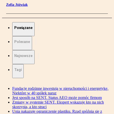
Zofia Jóźwiak
Powiązane
Polecane
Najnowsze
Tagi
Fundacje rodzinne inwestują w nieruchomości i energetykę.
Niektóre w 40 spółek naraz
Jest sposób na SENT. Status AEO może pomóc firmom
Zmiany w systemie SENT. Ekspert wskazuje kto na nich
skorzysta, a kto straci
Unia nakazuje ograniczenie plastiku. Rząd spóźnia się z