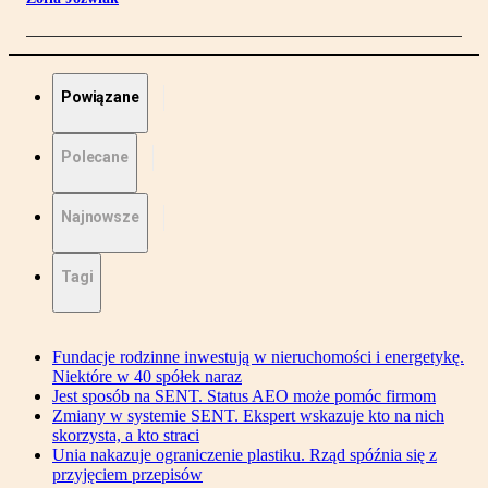
Powiązane
Polecane
Najnowsze
Tagi
Fundacje rodzinne inwestują w nieruchomości i energetykę.
Niektóre w 40 spółek naraz
Jest sposób na SENT. Status AEO może pomóc firmom
Zmiany w systemie SENT. Ekspert wskazuje kto na nich
skorzysta, a kto straci
Unia nakazuje ograniczenie plastiku. Rząd spóźnia się z
przyjęciem przepisów