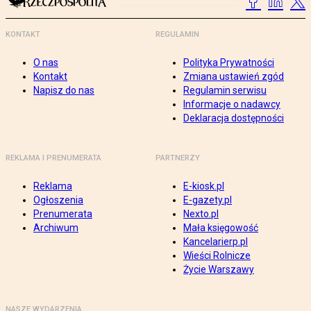
KONTAKT
REGULAMIN
O nas
Polityka Prywatności
Kontakt
Zmiana ustawień zgód
Napisz do nas
Regulamin serwisu
Informacje o nadawcy
Deklaracja dostępności
REKLAMA I PRENUMERATA
PARTNERZY
Reklama
E-kiosk.pl
Ogłoszenia
E-gazety.pl
Prenumerata
Nexto.pl
Archiwum
Mała księgowość
Kancelarierp.pl
Wieści Rolnicze
Życie Warszawy
NASZE WYDARZENIA