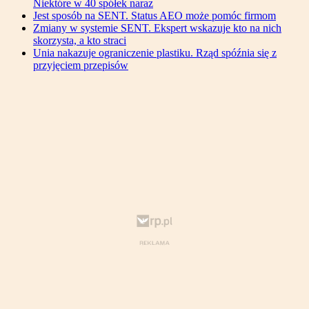
Niektóre w 40 spółek naraz
Jest sposób na SENT. Status AEO może pomóc firmom
Zmiany w systemie SENT. Ekspert wskazuje kto na nich
skorzysta, a kto straci
Unia nakazuje ograniczenie plastiku. Rząd spóźnia się z
przyjęciem przepisów