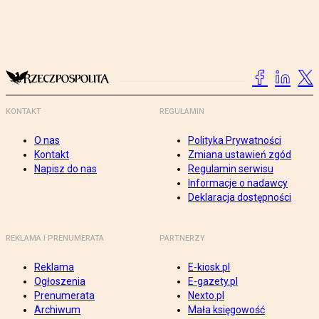
KONTAKT
REGULAMIN
O nas
Polityka Prywatności
Kontakt
Zmiana ustawień zgód
Napisz do nas
Regulamin serwisu
Informacje o nadawcy
Deklaracja dostępności
REKLAMA I PRENUMERATA
PARTNERZY
Reklama
E-kiosk.pl
Ogłoszenia
E-gazety.pl
Prenumerata
Nexto.pl
Archiwum
Mała księgowość