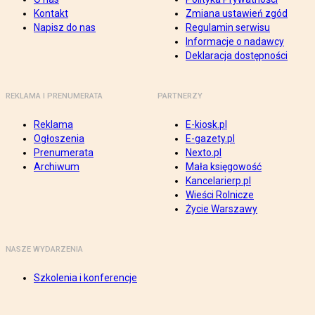
Kontakt
Zmiana ustawień zgód
Napisz do nas
Regulamin serwisu
Informacje o nadawcy
Deklaracja dostępności
REKLAMA I PRENUMERATA
PARTNERZY
Reklama
E-kiosk.pl
Ogłoszenia
E-gazety.pl
Prenumerata
Nexto.pl
Archiwum
Mała księgowość
Kancelarierp.pl
Wieści Rolnicze
Życie Warszawy
NASZE WYDARZENIA
Szkolenia i konferencje