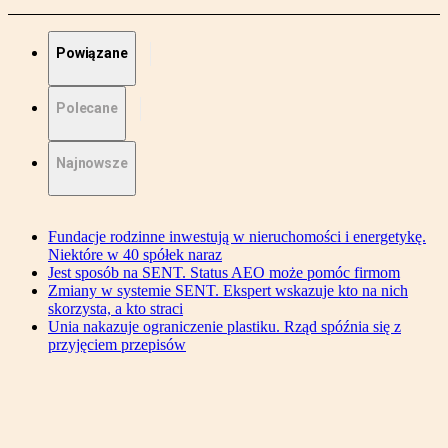
Powiązane
Polecane
Najnowsze
Fundacje rodzinne inwestują w nieruchomości i energetykę.
Niektóre w 40 spółek naraz
Jest sposób na SENT. Status AEO może pomóc firmom
Zmiany w systemie SENT. Ekspert wskazuje kto na nich
skorzysta, a kto straci
Unia nakazuje ograniczenie plastiku. Rząd spóźnia się z
przyjęciem przepisów