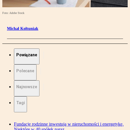
Foto: Adobe Stock
Michał Kołtuniak
Powiązane
Polecane
Najnowsze
Tagi
Fundacje rodzinne inwestują w nieruchomości i energetykę.
Niektóre w 40 spółek naraz