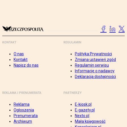
KONTAKT
REGULAMIN
O nas
Polityka Prywatności
Kontakt
Zmiana ustawień zgód
Napisz do nas
Regulamin serwisu
Informacje o nadawcy
Deklaracja dostępności
REKLAMA I PRENUMERATA
PARTNERZY
Reklama
E-kiosk.pl
Ogłoszenia
E-gazety.pl
Prenumerata
Nexto.pl
Archiwum
Mała księgowość