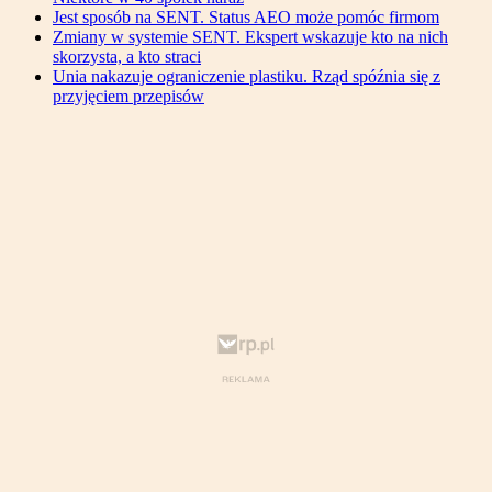
Jest sposób na SENT. Status AEO może pomóc firmom
Zmiany w systemie SENT. Ekspert wskazuje kto na nich
skorzysta, a kto straci
Unia nakazuje ograniczenie plastiku. Rząd spóźnia się z
przyjęciem przepisów