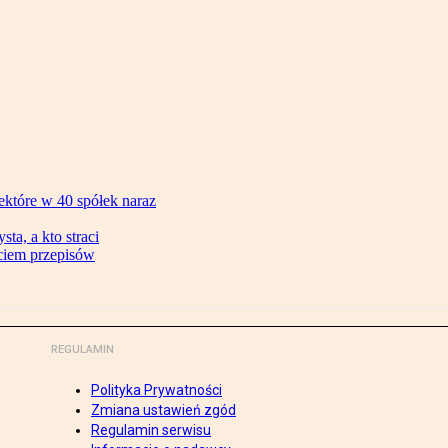
ektóre w 40 spółek naraz
ta, a kto straci
ęciem przepisów
REGULAMIN
Polityka Prywatności
Zmiana ustawień zgód
Regulamin serwisu