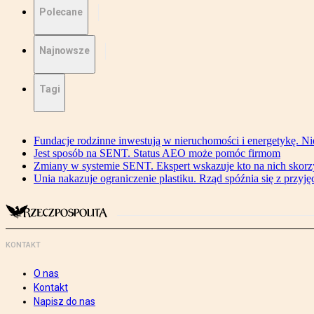
Polecane
Najnowsze
Tagi
Fundacje rodzinne inwestują w nieruchomości i energetykę. Ni
Jest sposób na SENT. Status AEO może pomóc firmom
Zmiany w systemie SENT. Ekspert wskazuje kto na nich skorzys
Unia nakazuje ograniczenie plastiku. Rząd spóźnia się z przyj
KONTAKT
O nas
Kontakt
Napisz do nas