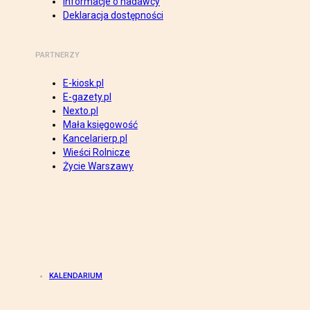
Informacje o nadawcy
Deklaracja dostępności
PARTNERZY
E-kiosk.pl
E-gazety.pl
Nexto.pl
Mała księgowość
Kancelarierp.pl
Wieści Rolnicze
Życie Warszawy
KALENDARIUM