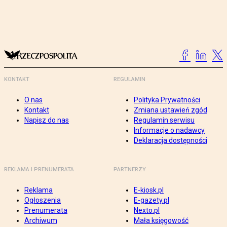
KONTAKT
REGULAMIN
O nas
Polityka Prywatności
Kontakt
Zmiana ustawień zgód
Napisz do nas
Regulamin serwisu
Informacje o nadawcy
Deklaracja dostępności
REKLAMA I PRENUMERATA
PARTNERZY
Reklama
E-kiosk.pl
Ogłoszenia
E-gazety.pl
Prenumerata
Nexto.pl
Archiwum
Mała księgowość