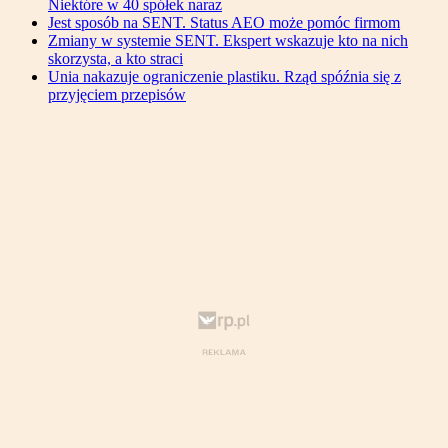
Niektóre w 40 spółek naraz
Jest sposób na SENT. Status AEO może pomóc firmom
Zmiany w systemie SENT. Ekspert wskazuje kto na nich
skorzysta, a kto straci
Unia nakazuje ograniczenie plastiku. Rząd spóźnia się z
przyjęciem przepisów