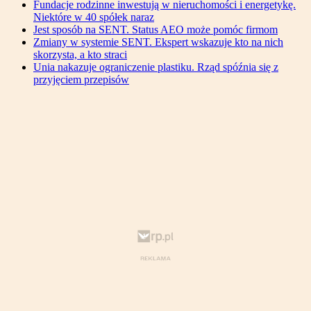
Fundacje rodzinne inwestują w nieruchomości i energetykę.
Niektóre w 40 spółek naraz
Jest sposób na SENT. Status AEO może pomóc firmom
Zmiany w systemie SENT. Ekspert wskazuje kto na nich
skorzysta, a kto straci
Unia nakazuje ograniczenie plastiku. Rząd spóźnia się z
przyjęciem przepisów