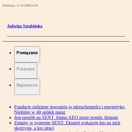
Publikacja:
11.04.2008 04:09
Jadwiga Sztabińska
Powiązane
Polecane
Najnowsze
Fundacje rodzinne inwestują w nieruchomości i energetykę.
Niektóre w 40 spółek naraz
Jest sposób na SENT. Status AEO może pomóc firmom
Zmiany w systemie SENT. Ekspert wskazuje kto na nich
skorzysta, a kto straci