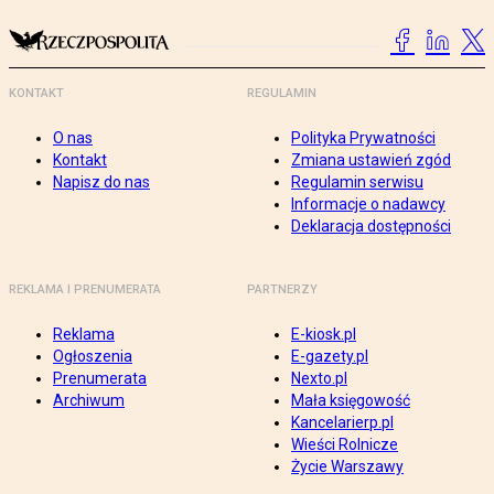
KONTAKT
REGULAMIN
O nas
Polityka Prywatności
Kontakt
Zmiana ustawień zgód
Napisz do nas
Regulamin serwisu
Informacje o nadawcy
Deklaracja dostępności
REKLAMA I PRENUMERATA
PARTNERZY
Reklama
E-kiosk.pl
Ogłoszenia
E-gazety.pl
Prenumerata
Nexto.pl
Archiwum
Mała księgowość
Kancelarierp.pl
Wieści Rolnicze
Życie Warszawy