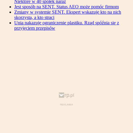
Niektóre w 40 spółek naraz
Jest sposób na SENT. Status AEO może pomóc firmom
Zmiany w systemie SENT. Ekspert wskazuje kto na nich
skorzysta, a kto straci
Unia nakazuje ograniczenie plastiku. Rząd spóźnia się z
przyjęciem przepisów