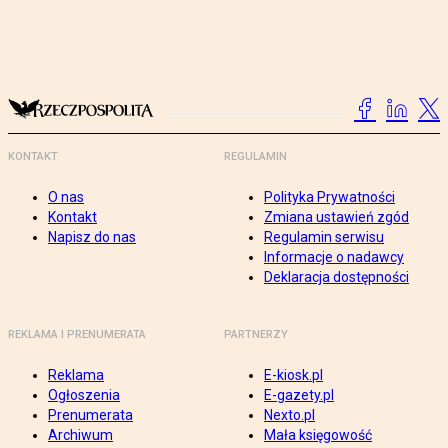
KONTAKT
REGULAMIN
O nas
Polityka Prywatności
Kontakt
Zmiana ustawień zgód
Napisz do nas
Regulamin serwisu
Informacje o nadawcy
Deklaracja dostępności
REKLAMA I PRENUMERATA
PARTNERZY
Reklama
E-kiosk.pl
Ogłoszenia
E-gazety.pl
Prenumerata
Nexto.pl
Archiwum
Mała księgowość