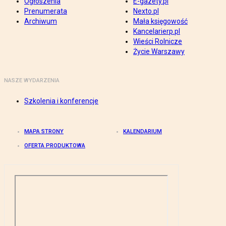
Ogłoszenia
E-gazety.pl
Prenumerata
Nexto.pl
Archiwum
Mała księgowość
Kancelarierp.pl
Wieści Rolnicze
Życie Warszawy
NASZE WYDARZENIA
Szkolenia i konferencje
MAPA STRONY
KALENDARIUM
OFERTA PRODUKTOWA