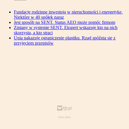
Fundacje rodzinne inwestują w nieruchomości i energetykę.
Niektóre w 40 spółek naraz
Jest sposób na SENT. Status AEO może pomóc firmom
Zmiany w systemie SENT. Ekspert wskazuje kto na nich
skorzysta, a kto straci
Unia nakazuje ograniczenie plastiku. Rząd spóźnia się z
przyjęciem przepisów