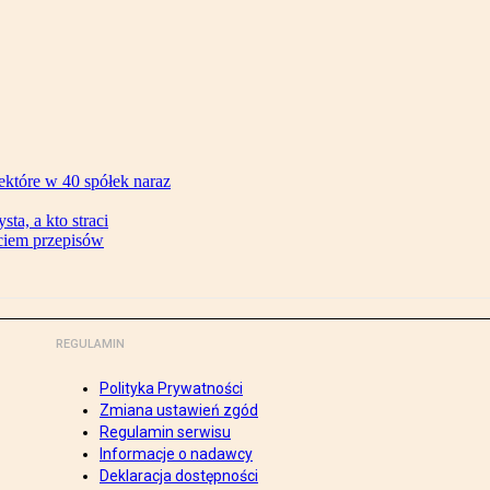
ektóre w 40 spółek naraz
ta, a kto straci
ęciem przepisów
REGULAMIN
Polityka Prywatności
Zmiana ustawień zgód
Regulamin serwisu
Informacje o nadawcy
Deklaracja dostępności