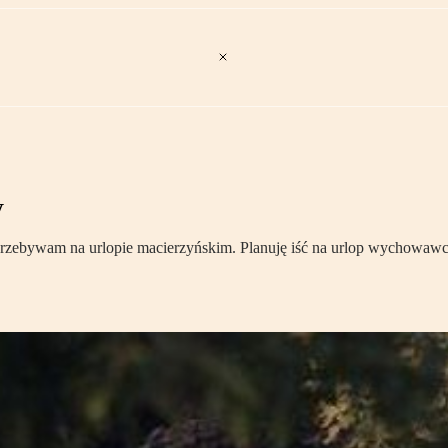
y
przebywam na urlopie macierzyńskim. Planuję iść na urlop wychowawc