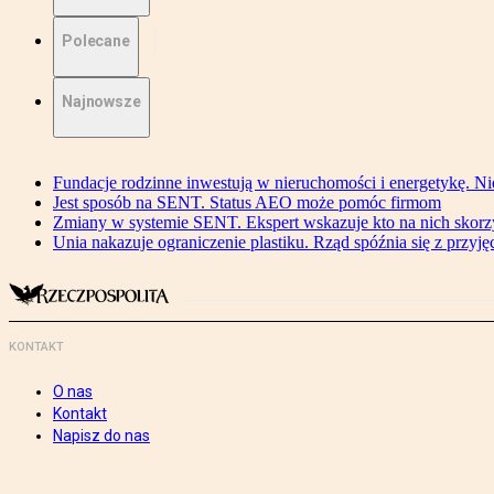
Polecane
Najnowsze
Fundacje rodzinne inwestują w nieruchomości i energetykę. Ni
Jest sposób na SENT. Status AEO może pomóc firmom
Zmiany w systemie SENT. Ekspert wskazuje kto na nich skorzys
Unia nakazuje ograniczenie plastiku. Rząd spóźnia się z przyj
KONTAKT
O nas
Kontakt
Napisz do nas