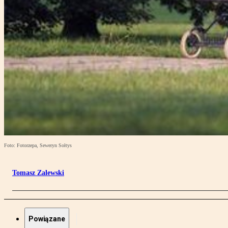
Foto: Fotorzepa, Seweryn Sołtys
Tomasz Zalewski
Powiązane