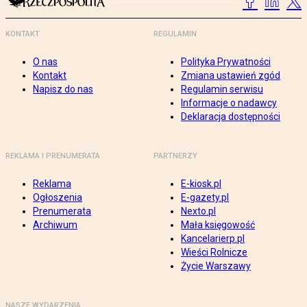
KONTAKT
REGULAMIN
O nas
Polityka Prywatności
Kontakt
Zmiana ustawień zgód
Napisz do nas
Regulamin serwisu
Informacje o nadawcy
Deklaracja dostępności
REKLAMA I PRENUMERATA
PARTNERZY
Reklama
E-kiosk.pl
Ogłoszenia
E-gazety.pl
Prenumerata
Nexto.pl
Archiwum
Mała księgowość
Kancelarierp.pl
Wieści Rolnicze
Życie Warszawy
NASZE WYDARZENIA