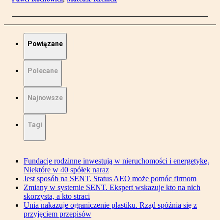
Powiązane
Polecane
Najnowsze
Tagi
Fundacje rodzinne inwestują w nieruchomości i energetykę.
Niektóre w 40 spółek naraz
Jest sposób na SENT. Status AEO może pomóc firmom
Zmiany w systemie SENT. Ekspert wskazuje kto na nich
skorzysta, a kto straci
Unia nakazuje ograniczenie plastiku. Rząd spóźnia się z
przyjęciem przepisów