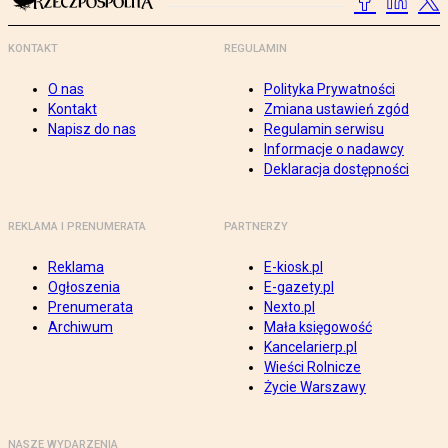
KONTAKT
REGULAMIN
O nas
Polityka Prywatności
Kontakt
Zmiana ustawień zgód
Napisz do nas
Regulamin serwisu
Informacje o nadawcy
Deklaracja dostępności
REKLAMA I PRENUMERATA
PARTNERZY
Reklama
E-kiosk.pl
Ogłoszenia
E-gazety.pl
Prenumerata
Nexto.pl
Archiwum
Mała księgowość
Kancelarierp.pl
Wieści Rolnicze
Życie Warszawy
NASZE WYDARZENIA