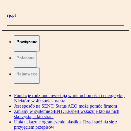
rp.pl
Powiązane
Polecane
Najnowsze
Fundacje rodzinne inwestują w nieruchomości i energetykę.
Niektóre w 40 spółek naraz
Jest sposób na SENT. Status AEO może pomóc firmom
Zmiany w systemie SENT. Ekspert wskazuje kto na nich
skorzysta, a kto straci
Unia nakazuje ograniczenie plastiku. Rząd spóźnia się z
przyjęciem przepisów