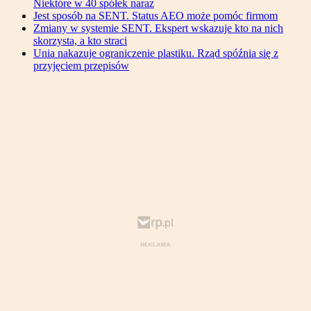
Niektóre w 40 spółek naraz
Jest sposób na SENT. Status AEO może pomóc firmom
Zmiany w systemie SENT. Ekspert wskazuje kto na nich
skorzysta, a kto straci
Unia nakazuje ograniczenie plastiku. Rząd spóźnia się z
przyjęciem przepisów