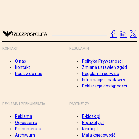
KONTAKT
REGULAMIN
O nas
Polityka Prywatności
Kontakt
Zmiana ustawień zgód
Napisz do nas
Regulamin serwisu
Informacje o nadawcy
Deklaracja dostępności
REKLAMA I PRENUMERATA
PARTNERZY
Reklama
E-kiosk.pl
Ogłoszenia
E-gazety.pl
Prenumerata
Nexto.pl
Archiwum
Mała księgowość