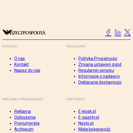
KONTAKT
REGULAMIN
O nas
Polityka Prywatności
Kontakt
Zmiana ustawień zgód
Napisz do nas
Regulamin serwisu
Informacje o nadawcy
Deklaracja dostępności
REKLAMA I PRENUMERATA
PARTNERZY
Reklama
E-kiosk.pl
Ogłoszenia
E-gazety.pl
Prenumerata
Nexto.pl
Archiwum
Mała księgowość