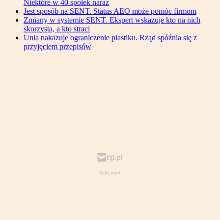
Niektóre w 40 spółek naraz
Jest sposób na SENT. Status AEO może pomóc firmom
Zmiany w systemie SENT. Ekspert wskazuje kto na nich
skorzysta, a kto straci
Unia nakazuje ograniczenie plastiku. Rząd spóźnia się z
przyjęciem przepisów