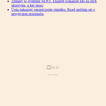
Zmiany w systemie SENT. Ekspert wskazuje kto na nich
skorzysta, a kto straci
Unia nakazuje ograniczenie plastiku. Rząd spóźnia się z
przyjęciem przepisów