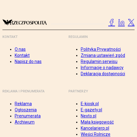
KONTAKT
REGULAMIN
O nas
Polityka Prywatności
Kontakt
Zmiana ustawień zgód
Napisz do nas
Regulamin serwisu
Informacje o nadawcy
Deklaracja dostępności
REKLAMA I PRENUMERATA
PARTNERZY
Reklama
E-kiosk.pl
Ogłoszenia
E-gazety.pl
Prenumerata
Nexto.pl
Archiwum
Mała księgowość
Kancelarierp.pl
Wieści Rolnicze