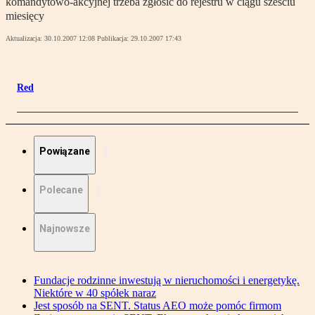
komandytowo-akcyjnej trzeba zgłosić do rejestru w ciągu sześciu
miesięcy
Aktualizacja:
30.10.2007 12:08
Publikacja:
29.10.2007 17:43
Red
Powiązane
Polecane
Najnowsze
Fundacje rodzinne inwestują w nieruchomości i energetykę.
Niektóre w 40 spółek naraz
Jest sposób na SENT. Status AEO może pomóc firmom