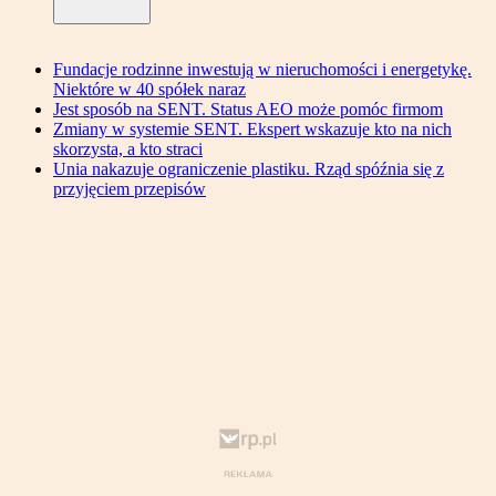
Fundacje rodzinne inwestują w nieruchomości i energetykę.
Niektóre w 40 spółek naraz
Jest sposób na SENT. Status AEO może pomóc firmom
Zmiany w systemie SENT. Ekspert wskazuje kto na nich
skorzysta, a kto straci
Unia nakazuje ograniczenie plastiku. Rząd spóźnia się z
przyjęciem przepisów