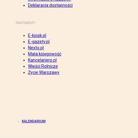
Deklaracja dostępności
PARTNERZY
E-kiosk.pl
E-gazety.pl
Nexto.pl
Mała księgowość
Kancelarierp.pl
Wieści Rolnicze
Życie Warszawy
KALENDARIUM