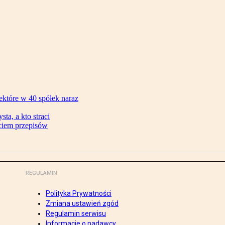
ektóre w 40 spółek naraz
ta, a kto straci
ęciem przepisów
REGULAMIN
Polityka Prywatności
Zmiana ustawień zgód
Regulamin serwisu
Informacje o nadawcy