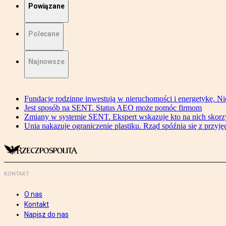
Powiązane
Polecane
Najnowsze
Fundacje rodzinne inwestują w nieruchomości i energetykę. Ni
Jest sposób na SENT. Status AEO może pomóc firmom
Zmiany w systemie SENT. Ekspert wskazuje kto na nich skorzys
Unia nakazuje ograniczenie plastiku. Rząd spóźnia się z przyj
KONTAKT
O nas
Kontakt
Napisz do nas