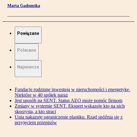
Marta Gadomska
Powiązane
Polecane
Najnowsze
Fundacje rodzinne inwestują w nieruchomości i energetykę.
Niektóre w 40 spółek naraz
Jest sposób na SENT. Status AEO może pomóc firmom
Zmiany w systemie SENT. Ekspert wskazuje kto na nich
skorzysta, a kto straci
Unia nakazuje ograniczenie plastiku. Rząd spóźnia się z
przyjęciem przepisów