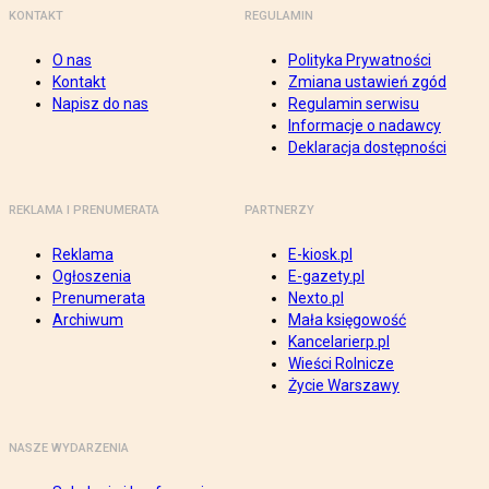
KONTAKT
REGULAMIN
O nas
Polityka Prywatności
Kontakt
Zmiana ustawień zgód
Napisz do nas
Regulamin serwisu
Informacje o nadawcy
Deklaracja dostępności
REKLAMA I PRENUMERATA
PARTNERZY
Reklama
E-kiosk.pl
Ogłoszenia
E-gazety.pl
Prenumerata
Nexto.pl
Archiwum
Mała księgowość
Kancelarierp.pl
Wieści Rolnicze
Życie Warszawy
NASZE WYDARZENIA