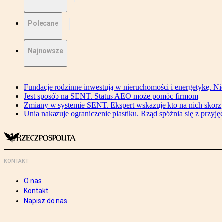
Polecane
Najnowsze
Fundacje rodzinne inwestują w nieruchomości i energetykę. Ni
Jest sposób na SENT. Status AEO może pomóc firmom
Zmiany w systemie SENT. Ekspert wskazuje kto na nich skorzys
Unia nakazuje ograniczenie plastiku. Rząd spóźnia się z przyj
KONTAKT
O nas
Kontakt
Napisz do nas