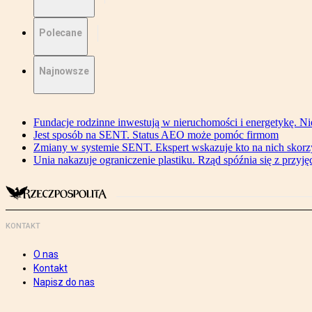
Polecane
Najnowsze
Fundacje rodzinne inwestują w nieruchomości i energetykę. Ni
Jest sposób na SENT. Status AEO może pomóc firmom
Zmiany w systemie SENT. Ekspert wskazuje kto na nich skorzys
Unia nakazuje ograniczenie plastiku. Rząd spóźnia się z przyj
KONTAKT
O nas
Kontakt
Napisz do nas